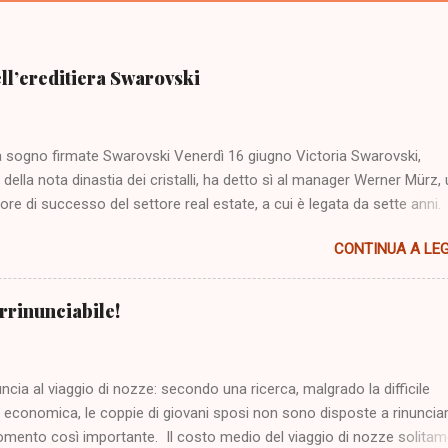
ll’ereditiera Swarovski
 sogno firmate Swarovski Venerdì 16 giugno Victoria Swarovski,
a della nota dinastia dei cristalli, ha detto sì al manager Werner Mürz,
ore di successo del settore real estate, a cui è legata da sette anni.
 22 anni, figlia di Alexandra e Paul Swarovski e nipote della nota stilist
CONTINUA A LE
rovski, è una vera it girl del jet set tedesco e austriaco: cantante
, la sua carriera ha avuto inizio quando, a soli sedici anni, ha firmat
 con la Sony Music per cantare il leitmotiv de Le Cronache di Narnia 
 irrinunciabile!
atrimonio, i due neo sposi hanno organizzato un tre giorni di festa: i 
rrivati da tutta Europa, sono stati accolti giovedì 15 giugno con un gal
nutosi nella Piazzetta di Portopiccolo con tema “Pasta e Amore”. Pe
uncia al viaggio di nozze: secondo una ricerca, malgrado la difficile
 stata allestita una lunga tavola all’aperto sui toni dell’oro e del rosso
 economica, le coppie di giovani sposi non sono disposte a rinuncia
e era bianco per gli uomini e rosso per le donne. Per l’evento Victor
mento così importante. Il costo medio del viaggio di nozze solita