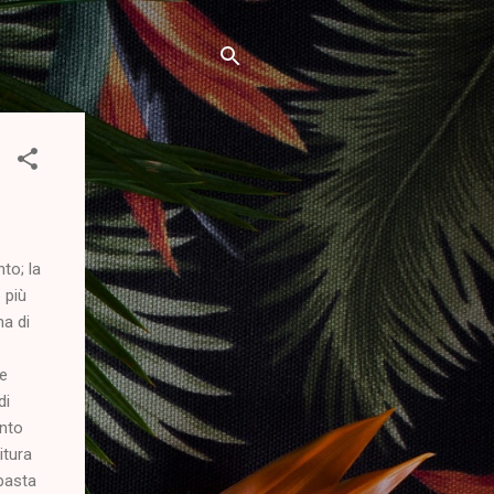
to; la
 più
ma di
 e
di
anto
itura
 pasta