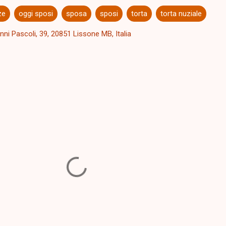
ze
oggi sposi
sposa
sposi
torta
torta nuziale
nni Pascoli, 39, 20851 Lissone MB, Italia