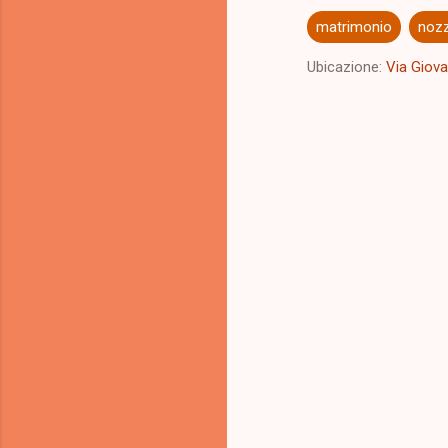
matrimonio
noz
Ubicazione:
Via Giova
C
o
m
m
e
n
t
i