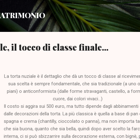
Passa ai contenuti principali
 MATRIMONIO
e, il tocco di classe finale...
La torta nuziale è il dettaglio che dà un tocco di classe al ricevimen
sua scelta è sempre fondamentale, che sia tradizionale (a uno o
piani) o anticonformista (dalle forme stravaganti, castello, a for
cuore, dai colori vivaci...)
Il costo si aggira sui 500 euro, ma tutto dipende dagli abbinamenti
dalle decorazioni della torta. La più classica è quella a base di pan 
spagna e crema (chantilly, cioccolato o panna), ma non importa t
che sia buona, quanto che sia bella, quindi dopo aver scelto la farc
interna, ci si può sbizzarrire sulla decorazione esterna, con bignè,