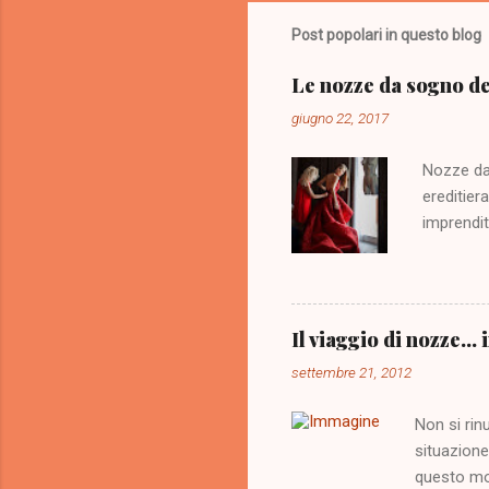
Post popolari in questo blog
Le nozze da sogno de
giugno 22, 2017
Nozze da
ereditier
imprendit
Victoria,
Fiona Swa
emergente
contratto
Il viaggio di nozze...
il loro m
settembre 21, 2012
ospiti, a
dinner te
Non si rin
l’evento è
situazione
dress cod
questo mo
indo...