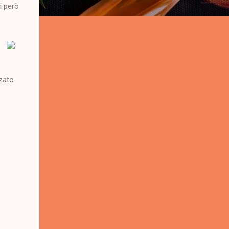
ti però
zzato