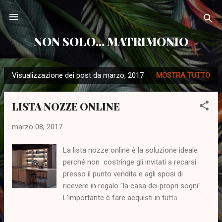
Passa ai contenuti principali
NON SOLO... MATRIMONIO
Visualizzazione dei post da marzo, 2017
MOSTRA TUTTO
P
o
LISTA NOZZE ONLINE
s
t
marzo 08, 2017
La lista nozze online è la soluzione ideale
perché non costringe gli invitati a recarsi
presso il punto vendita e agli sposi di
ricevere in regalo "la casa dei propri sogni"
L'importante è fare acquisti in tutta
sicurezza e scegliendo proposte d'arredo di
qualità. "gli sposi" possono scegliere, anche