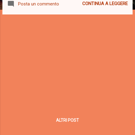
CONTINUA A LEGGERE
Posta un commento
con l'aiuto dei nostri arredatori, la loro
cucina, il soggiorno, la camera, il bagno ed in
seguito tramite una pagina online a loro
dedicata, potranno raccogliere, su apposito
IBAN, "i regali" di amici e parenti. Alcune
informazioni sul nostro negozio: Lo
showroom Domus Arredi è una realtà
storica e consolidata da ormai più di 70 anni,
con diversi spazi espositivi: un intero piano
dedicato a Veneta Cucine un piano camere
da letto matrimoniali un piano soggiorni,
divani, tavoli e sedie due aree: Camerette,
bagni/lavanderie Punti di forza? La varietà di
proposte per accontentare gusti ed esigenze
di tutti... ...
ALTRI POST